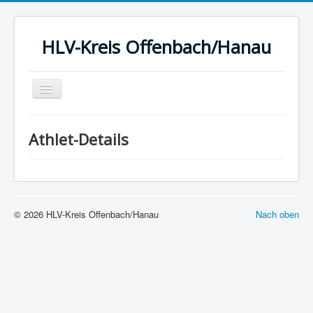
HLV-Kreis Offenbach/Hanau
Toggle
Navigation
Startseite
Athlet-Details
News
Kreis
Termine
© 2026 HLV-Kreis Offenbach/Hanau
Nach oben
Ergebnisse
Berichte
Statistik
Sport