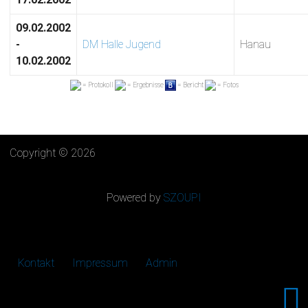
09.02.2002
-
DM Halle Jugend
Hanau
10.02.2002
= Protokoll
= Ergebnisse
= Bericht
= Fotos
Copyright © 2026
Powered by
SZOUPI
Kontakt
Impressum
Admin