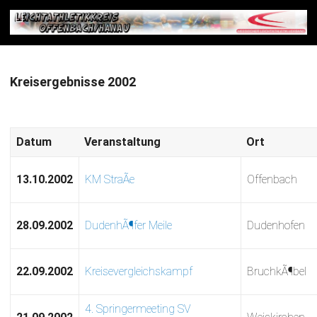
Kreisergebnisse 2002
Datum
Veranstaltung
Ort
13.10.2002
KM StraÃe
Offenbach
28.09.2002
DudenhÃ¶fer Meile
Dudenhofen
22.09.2002
Kreisevergleichskampf
BruchkÃ¶bel
4. Springermeeting SV