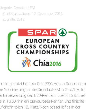
ategorie:
Crosslauf-EM
Zuletzt aktualisiert: 12. Dezember 2016
Zugriffe: 2512
erfekt genutzt hat Lisa Oed (SSC Hanau-Rodenbach)
hre Nominierung für die Crosslauf-EM in Chia/ITA. In
er Einzelwertung des U20-Rennens über 4,15 km lief
ie in 13:30 min ein bravouröses Rennen und finishte
uf einem tollen 18. Platz. Noch besser lief es in der