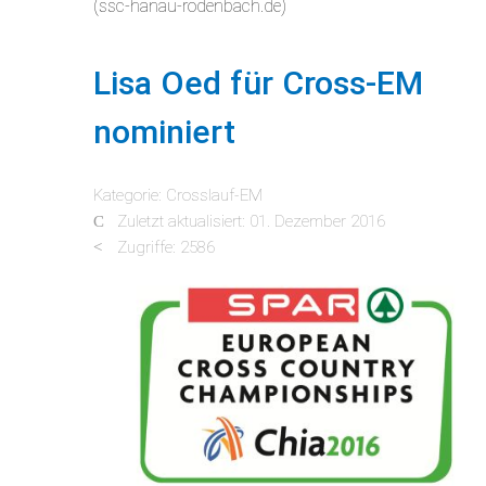
(ssc-hanau-rodenbach.de)
Lisa Oed für Cross-EM
nominiert
Kategorie:
Crosslauf-EM
Zuletzt aktualisiert: 01. Dezember 2016
Zugriffe: 2586