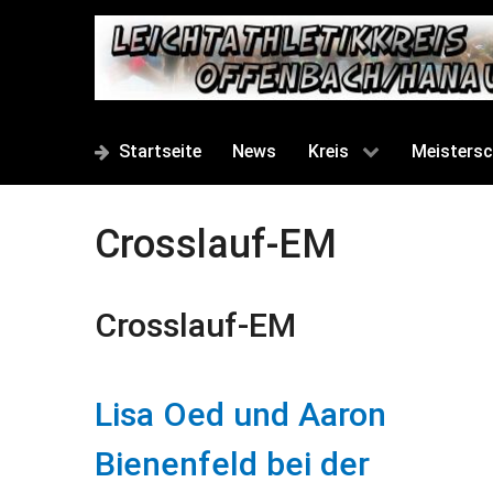
Startseite
News
Kreis
Meistersc
Crosslauf-EM
Crosslauf-EM
Lisa Oed und Aaron
Bienenfeld bei der