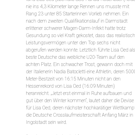
nie ins 4,3 Kilometer lange Rennen uns musste mit
Rang 23 unter 85 Starterinnen Vorlieb nehmen. Ein
nach dem zweiten Qualifikationslauf in Darmstadt
erlittener schwerer Magen-Darm-Infekt hatte trotz
Gesundung so viel Kraft gekostet, dass das realistisc
Leistungsvermögen unter den Top sechs nicht
abgerufen werden konnte. Letztlich führte Lisa Oed al
beste Deutsche das weibliche U20-Team auf den
achten Platz. Ein schwacher Trost, gewann doch mit
der Italienerin Nadia Batocletti eine Athletin, deren 500
Meter-Bestzeit von 16:15 Minuten nicht an den
Hessenrekord von Lisa Oed (16:09 Minuten)
heranreicht. „Jetzt erst einmal in Ruhe aufbauen und
gut über den Winter kommen“, lautet daher die Devise
für Lisa Oed, deren nächster hochkarätiger Wettkamp
die Deutsche Crosslaufmeisterschaft Anfang März in
Ingolstadt sein wird.