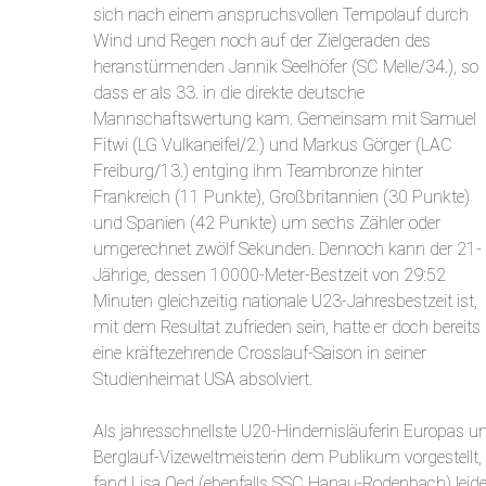
sich nach einem anspruchsvollen Tempolauf durch
Wind und Regen noch auf der Zielgeraden des
heranstürmenden Jannik Seelhöfer (SC Melle/34.), so
dass er als 33. in die direkte deutsche
Mannschaftswertung kam. Gemeinsam mit Samuel
Fitwi (LG Vulkaneifel/2.) und Markus Görger (LAC
Freiburg/13.) entging ihm Teambronze hinter
Frankreich (11 Punkte), Großbritannien (30 Punkte)
und Spanien (42 Punkte) um sechs Zähler oder
umgerechnet zwölf Sekunden. Dennoch kann der 21-
Jährige, dessen 10000-Meter-Bestzeit von 29:52
Minuten gleichzeitig nationale U23-Jahresbestzeit ist,
mit dem Resultat zufrieden sein, hatte er doch bereits
eine kräftezehrende Crosslauf-Saison in seiner
Studienheimat USA absolviert.
Als jahresschnellste U20-Hindernisläuferin Europas u
Berglauf-Vizeweltmeisterin dem Publikum vorgestellt,
fand Lisa Oed (ebenfalls SSC Hanau-Rodenbach) leide